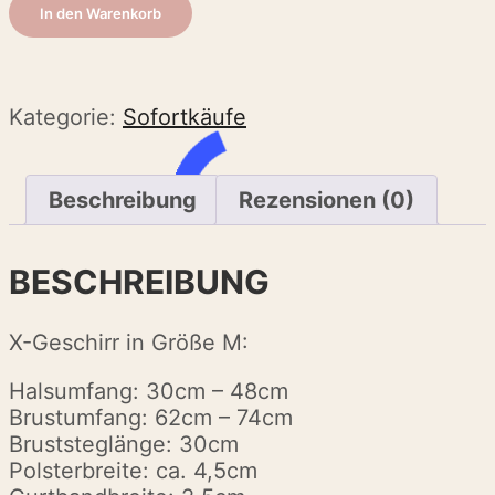
Y-
In den Warenkorb
Geschirr
Größe
M
Menge
Kategorie:
Sofortkäufe
Beschreibung
Rezensionen (0)
BESCHREIBUNG
X-Geschirr in Größe M:
Halsumfang: 30cm – 48cm
Brustumfang: 62cm – 74cm
Bruststeglänge: 30cm
Polsterbreite: ca. 4,5cm