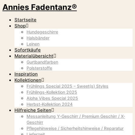
Annies Fadentanz®
Startseite
Shop
Hundegeschirre
Halsbänder
Leinen
Sofortkäufe
Materialübersicht
Gurtbandfarben
Polsterstoffe
Inspiration
Kollektionen
Frühlings Special 2025 – Sweet(s) Styles
Frühlings-Kollektion 2025
Aloha Vibes Special 2025
Herbst-Kollektion 2024
Hilfreiche Seiten
Messanleitung Y-Geschirr / Premium Geschirr / X-
Geschirr
Pflegehinweise / Sicherheitshinweise / Reparatur
Lieferzeit