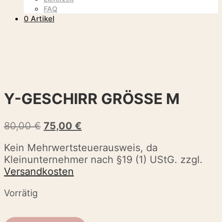
FAQ
0 Artikel
Hauptmenü
Aktion
Y-GESCHIRR GRÖSSE M
Ursprünglicher
Aktueller
80,00
€
75,00
€
Preis
Preis
Kein Mehrwertsteuerausweis, da
war:
ist:
Kleinunternehmer nach §19 (1) UStG.
zzgl.
80,00 €
75,00 €.
Versandkosten
Vorrätig