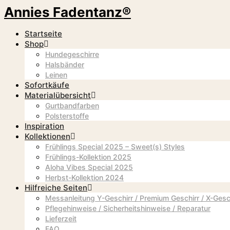
Annies Fadentanz®
Startseite
Shop
Hundegeschirre
Halsbänder
Leinen
Sofortkäufe
Materialübersicht
Gurtbandfarben
Polsterstoffe
Inspiration
Kollektionen
Frühlings Special 2025 – Sweet(s) Styles
Frühlings-Kollektion 2025
Aloha Vibes Special 2025
Herbst-Kollektion 2024
Hilfreiche Seiten
Messanleitung Y-Geschirr / Premium Geschirr / X-Gesc
Pflegehinweise / Sicherheitshinweise / Reparatur
Lieferzeit
FAQ