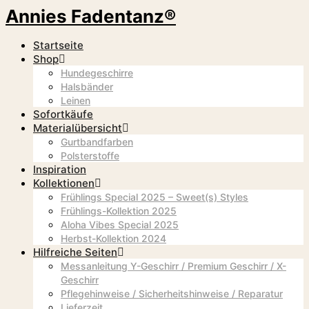
Annies Fadentanz®
Startseite
Shop
Hundegeschirre
Halsbänder
Leinen
Sofortkäufe
Materialübersicht
Gurtbandfarben
Polsterstoffe
Inspiration
Kollektionen
Frühlings Special 2025 – Sweet(s) Styles
Frühlings-Kollektion 2025
Aloha Vibes Special 2025
Herbst-Kollektion 2024
Hilfreiche Seiten
Messanleitung Y-Geschirr / Premium Geschirr / X-
Geschirr
Pflegehinweise / Sicherheitshinweise / Reparatur
Lieferzeit