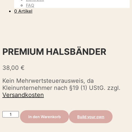
FAQ
0 Artikel
Hauptmenü
PREMIUM HALSBÄNDER
38,00
€
Kein Mehrwertsteuerausweis, da
Kleinunternehmer nach §19 (1) UStG.
zzgl.
Versandkosten
Premium
In den Warenkorb
Build your own
Halsbänder
Menge