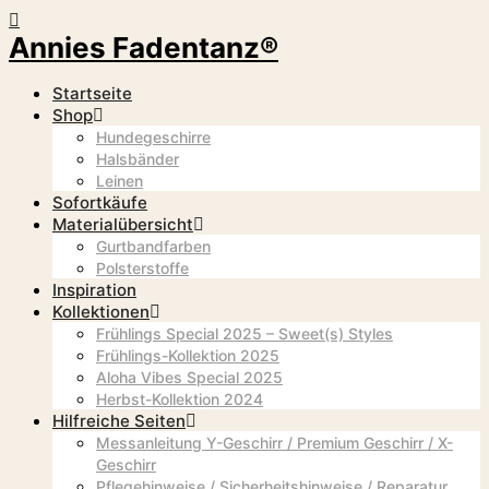
Annies Fadentanz®
Startseite
Shop
Hundegeschirre
Halsbänder
Leinen
Sofortkäufe
Materialübersicht
Gurtbandfarben
Polsterstoffe
Inspiration
Kollektionen
Frühlings Special 2025 – Sweet(s) Styles
Frühlings-Kollektion 2025
Aloha Vibes Special 2025
Herbst-Kollektion 2024
Hilfreiche Seiten
Messanleitung Y-Geschirr / Premium Geschirr / X-
Geschirr
Pflegehinweise / Sicherheitshinweise / Reparatur