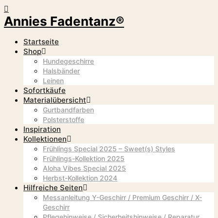
Annies Fadentanz®
Startseite
Shop
Hundegeschirre
Halsbänder
Leinen
Sofortkäufe
Materialübersicht
Gurtbandfarben
Polsterstoffe
Inspiration
Kollektionen
Frühlings Special 2025 – Sweet(s) Styles
Frühlings-Kollektion 2025
Aloha Vibes Special 2025
Herbst-Kollektion 2024
Hilfreiche Seiten
Messanleitung Y-Geschirr / Premium Geschirr / X-
Geschirr
Pflegehinweise / Sicherheitshinweise / Reparatur